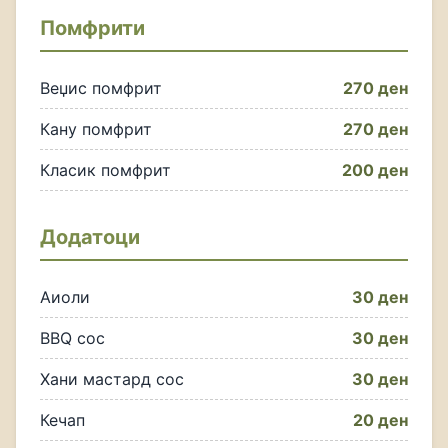
Помфрити
Веџис помфрит
270 ден
Кану помфрит
270 ден
Класик помфрит
200 ден
Додатоци
Аиоли
30 ден
BBQ сос
30 ден
Хани мастард сос
30 ден
Кечап
20 ден