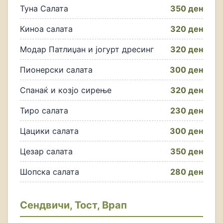
Туна Салата
350 ден
Киноа салата
320 ден
Модар Патлиџан и јогурт дресинг
320 ден
Пионерски салата
300 ден
Спанаќ и козjo сирење
320 ден
Тиро салата
230 ден
Цацики салата
300 ден
Цезар салата
350 ден
Шопска салата
280 ден
Сендвичи, Тост, Врап