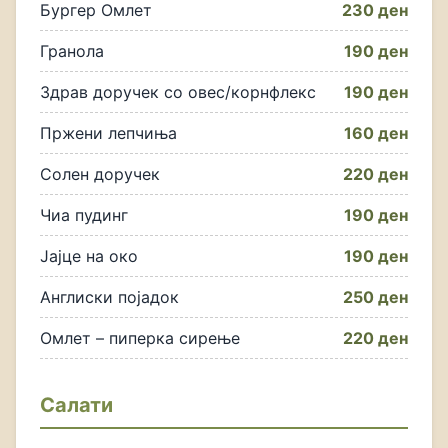
Бургер Омлет
230 ден
Гранола
190 ден
Здрав доручек со овес/корнфлекс
190 ден
Пржени лепчиња
160 ден
Солен доручек
220 ден
Чиа пудинг
190 ден
Јајце на око
190 ден
Англиски појадок
250 ден
Омлет – пиперка сирење
220 ден
Салати