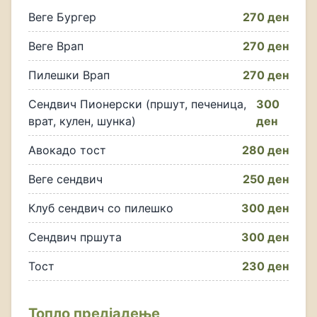
Веге Бургер
270 ден
Веге Врап
270 ден
Пилешки Врап
270 ден
Сендвич Пионерски (пршут, печеница,
300
врат, кулен, шунка)
ден
Авокадо тост
280 ден
Веге сендвич
250 ден
Клуб сендвич со пилешко
300 ден
Сендвич пршута
300 ден
Тост
230 ден
Топло предјадење