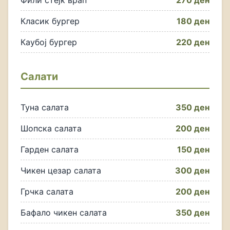
Фили стејк врап
270 ден
Класик бургер
180 ден
Каубој бургер
220 ден
Салати
Туна салата
350 ден
Шопска салата
200 ден
Гарден салата
150 ден
Чикен цезар салата
300 ден
Грчка салата
200 ден
Бафало чикен салата
350 ден