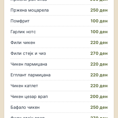
Пржена моцарела
250 ден
Помфрит
100 ден
Гарлик нотс
100 ден
Фили чикен
220 ден
Фили стејк и чиз
270 ден
Чикен пармиџана
220 ден
Егплант пармиџана
220 ден
Чикен катлет
220 ден
Чикен цезар врап
200 ден
Бафало чикен
250 ден