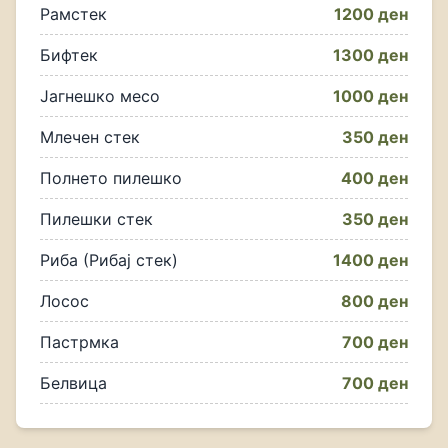
Рамстек
1200 ден
Бифтек
1300 ден
Јагнешко месо
1000 ден
Млечен стек
350 ден
Полнето пилешко
400 ден
Пилешки стек
350 ден
Риба (Рибај стек)
1400 ден
Лосос
800 ден
Пастрмка
700 ден
Белвица
700 ден