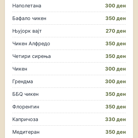
Наполетана
300 ден
Бафало чикен
350 ден
Њујорк вајт
270 ден
Чикен Алфредо
350 ден
Четири сирења
350 ден
Чикен
300 ден
Грендма
300 ден
ББQ чикен
350 ден
Флорентин
350 ден
Капричоза
330 ден
Медитеран
350 ден