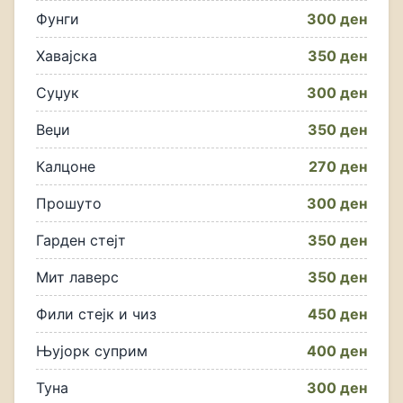
Фунги
300 ден
Хавајска
350 ден
Суџук
300 ден
Веџи
350 ден
Калцоне
270 ден
Прошуто
300 ден
Гарден стејт
350 ден
Мит лаверс
350 ден
Фили стејк и чиз
450 ден
Њујорк суприм
400 ден
Туна
300 ден