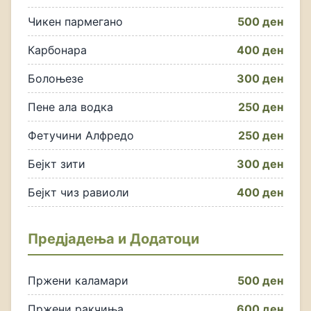
Чикен пармегано
500 ден
Карбонара
400 ден
Болоњезе
300 ден
Пене ала водка
250 ден
Фетучини Алфредо
250 ден
Бејкт зити
300 ден
Бејкт чиз равиоли
400 ден
Предјадења и Додатоци
Пржени каламари
500 ден
Пржени ракчиња
600 ден