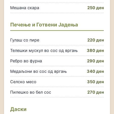
Мешана скара
250 ден
Печење и Готвени Јадења
Гулаш со пире
220 ден
Телешки мускул во сос од вргањ
380 ден
Ребро во фурна
290 ден
Медаљони во сос од вргањ
340 ден
Селско месо
350 ден
Пилешко во бел сос
270 ден
Даски