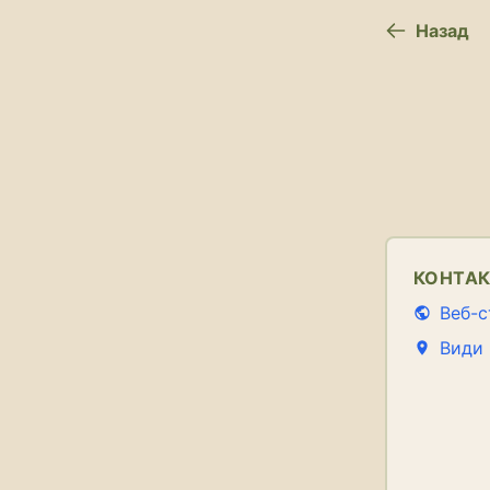
Назад
КОНТА
Веб-с
Види 