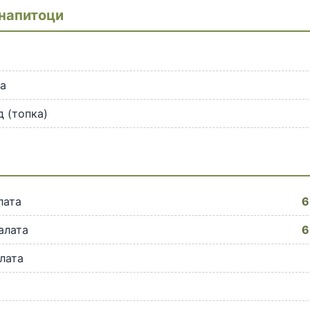
напитоци
ea
 (топка)
и
лата
6
алата
6
лата