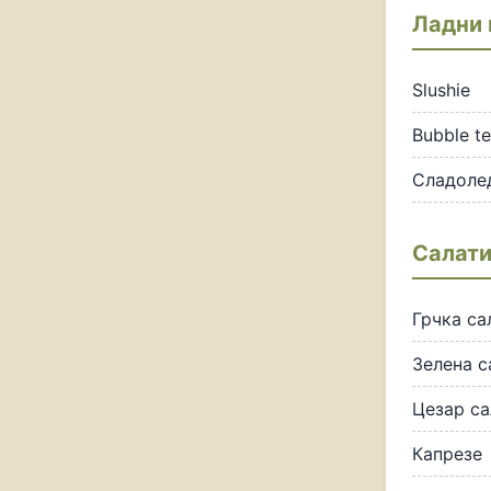
Ладни 
Slushie
Bubble t
Сладолед
Салат
Грчка са
Зелена с
Цезар са
Капрезе