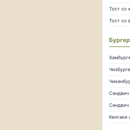
Тост со 
Тост со 
Бургер
Хамбург
Чизбург
Чикенбу
Сендвич 
Сендвич
Кентаки 