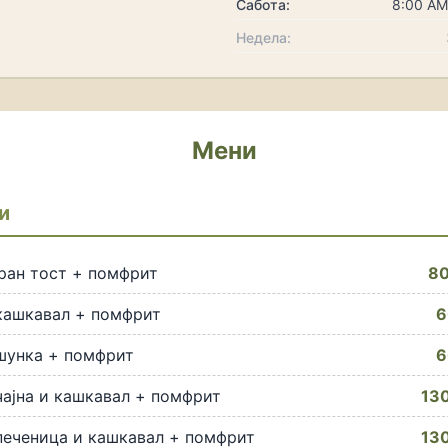
Сабота:
8:00 AM
Недела:
Мени
и
ран тост + помфрит
80
кашкавал + помфрит
6
шунка + помфрит
6
чајна и кашкавал + помфрит
130
печеница и кашкавал + помфрит
130