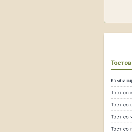
Тостов
Комбини
Тост со 
Тост со 
Тост со 
Тост со 