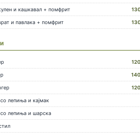
кулен и кашкавал + помфрит
130
врат и павлака + помфрит
130
и
ер
120
ер
140
ргер
120
со лепиња и кајмак
 со лепиња и шарска
стил