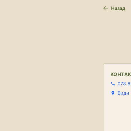
Назад
КОНТА
078 6
Види 