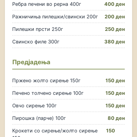
Ребра печени во рерна 400г
400 ден
Ражничиња пилешки/свински 200г
200 ден
Пилешки прсти 250г
250 ден
Свинско филе 300г
380 ден
Предјадења
Пржено жолто сирење 150г
150 ден
Печено толчено сирење 100г
150 ден
Овчо сирење 100г
150 ден
Пирошка (парче) 100г
80 ден
Крокети со сирење/жолто сирење
150