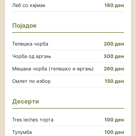
Леб со кајмак
180 ден
Појадок
Телешка чорба
200 ден
Чорба од вргањ
300 ден
Мешана чорба (телешко и вргањ)
260 ден
Омлет по избор
150 ден
Десерти
Tres leches торта
100 ден
Тулумба
100 ден