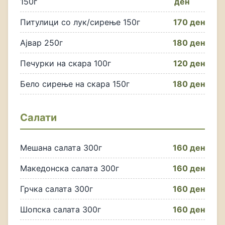
150г
ден
Питулици со лук/сирење 150г
170 ден
Ајвар 250г
180 ден
Печурки на скара 100г
120 ден
Бело сирење на скара 150г
180 ден
Салати
Мешана салата 300г
160 ден
Македонска салата 300г
160 ден
Грчка салата 300г
160 ден
Шопска салата 300г
160 ден