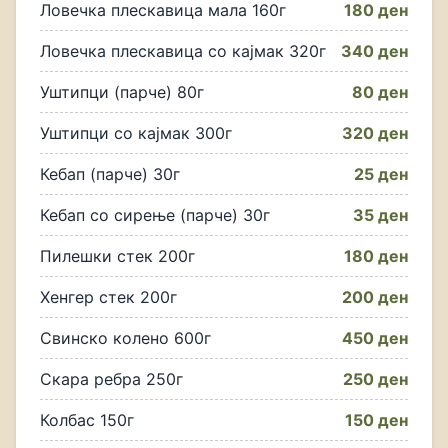
Ловечка плескавица мала 160г
180 ден
Ловечка плескавица со кајмак 320г
340 ден
Уштипци (парче) 80г
80 ден
Уштипци со кајмак 300г
320 ден
Кебап (парче) 30г
25 ден
Кебап со сирење (парче) 30г
35 ден
Пилешки стек 200г
180 ден
Хенгер стек 200г
200 ден
Свинско колено 600г
450 ден
Скара ребра 250г
250 ден
Колбас 150г
150 ден