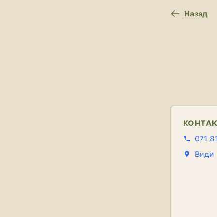
Назад
КОНТА
071 8
Види 