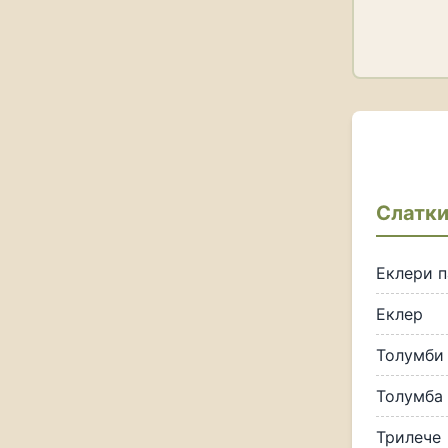
Слатк
Еклери п
Еклер
Толумби
Толумба
Трилече