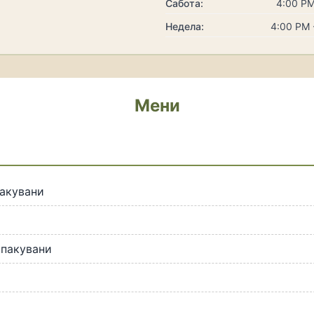
Сабота:
4:00 PM
Недела:
4:00 PM 
Мени
и
акувани
 пакувани