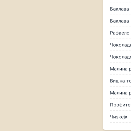
Баклава 
Баклава 
Рафаело
Чоколадн
Чоколад
Малина р
Вишна то
Малина 
Профите
Чизкејк