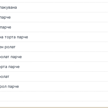
пакувана
парче
 парче
а торта парче
ен ролат
олат парче
рта парче
ролат
рол парче