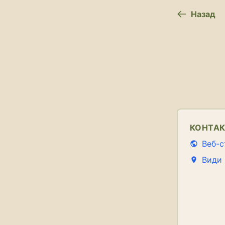
Назад
КОНТА
Веб-с
Види 