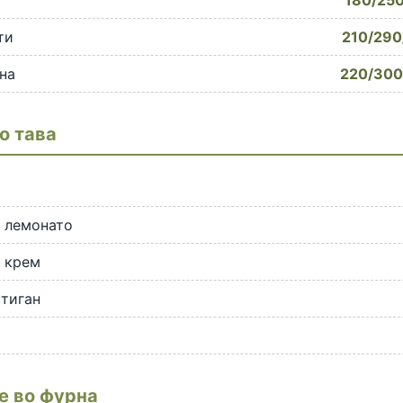
180/250
ти
210/290
на
220/300
о тава
 лемонато
 крем
тиган
е во фурна