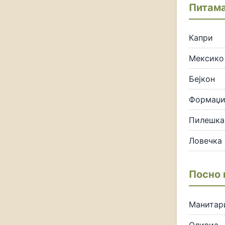
Питама
Капри
Мексико
Бејкон
Формаџ
Пилешка 
Ловечка 
Посно 
Манитар