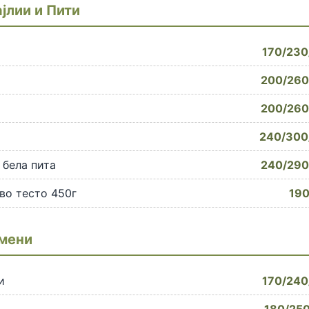
јлии и Пити
170/230
200/260
200/260
и
240/300
бела пита
240/290
во тесто 450г
190
мени
и
170/240