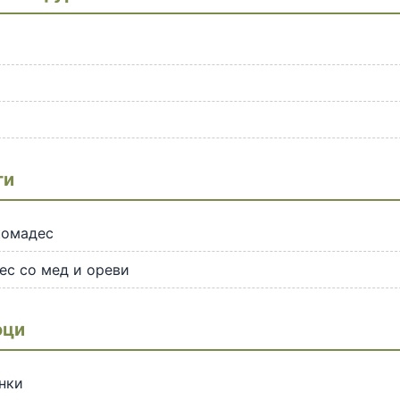
ти
комадес
ес со мед и ореви
оци
нки