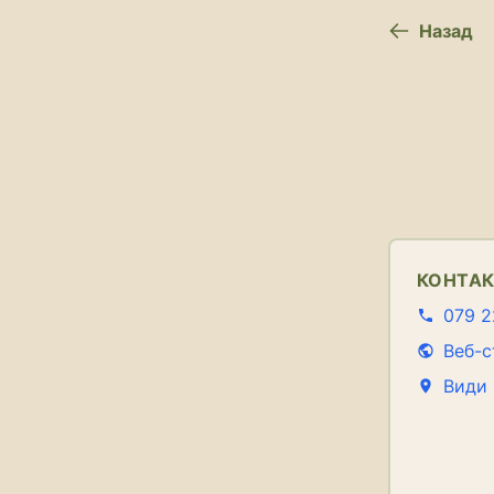
Назад
КОНТА
079 2
Веб-с
Види 