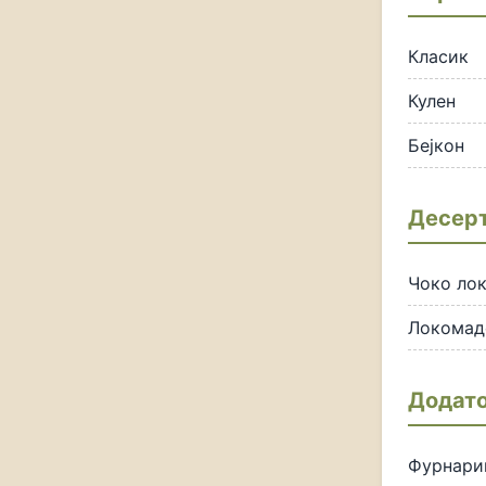
Класик
Кулен
Бејкон
Десер
Чоко ло
Локомад
Додат
Фурнари