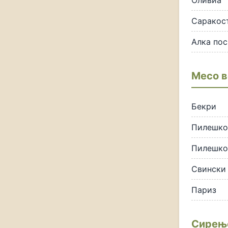
Оливиа
Саракос
Алка пос
Месо в
Бекри
Пилешко
Пилешко
Свински 
Париз
Сирењ