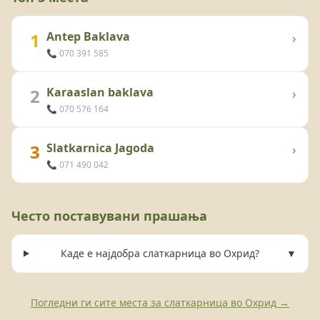
1
Antep Baklava
›
📞 070 391 585
2
Karaaslan baklava
›
📞 070 576 164
3
Slatkarnica Jagoda
›
📞 071 490 042
Често поставувани прашања
Каде е најдобра слаткарница во Охрид?
▼
Погледни ги сите места за слаткарница во Охрид →