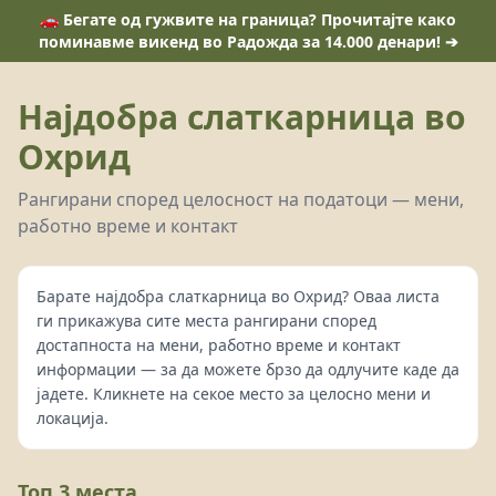
🚗 Бегате од гужвите на граница? Прочитајте како
поминавме викенд во Радожда за 14.000 денари! ➔
Најдобра слаткарница во
Охрид
Рангирани според целосност на податоци — мени,
работно време и контакт
Барате најдобра слаткарница во Охрид? Оваа листа
ги прикажува сите места рангирани според
достапноста на мени, работно време и контакт
информации — за да можете брзо да одлучите каде да
јадете. Кликнете на секое место за целосно мени и
локација.
Топ 3 места