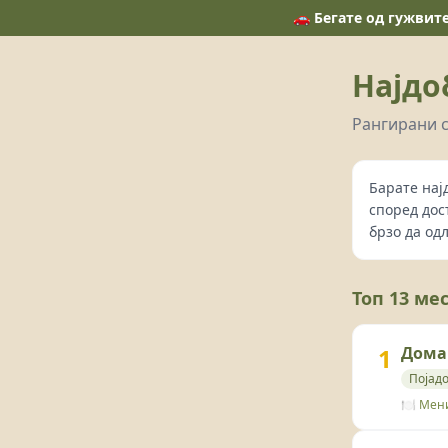
🚗 Бегате од гужвит
Најдо
Рангирани с
Барате нај
според дос
брзо да од
Топ 13 ме
1
Дома
Појадо
🍽️ Мен