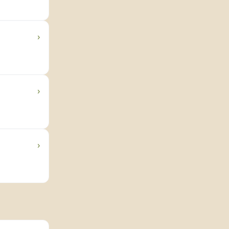
›
›
›