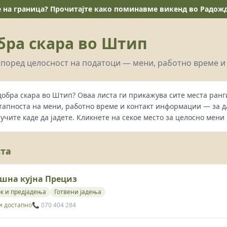
е на граница? Прочитајте како поминавме викенд во Радожда
бра скара во Штип
поред целосност на податоци — мени, работно време и
добра скара во Штип? Оваа листа ги прикажува сите места ран
тапноста на мени, работно време и контакт информации — за 
лучите каде да јадете. Кликнете на секое место за целосно мени 
ста
шна кујна Прециз
к и предјадења
Готвени јадења
и достапно
📞 070 404 284