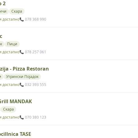
 2
ичи
Скара
и достапно
📞 078 368 990
c
ок
Пици
и достапно
📞 078 257 061
zija - Pizza Restoran
и
Утрински Појадок
и достапно
📞 032 393 555
Grill MANDAK
Скара
и достапно
📞 070 380 123
cillnica TASE