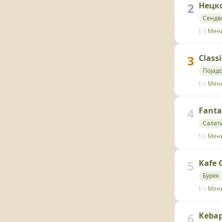
2
Нецко
Сендв
🍽️ Мен
3
Classi
Појад
🍽️ Мен
4
Fanta
Салат
🍽️ Мен
5
Kafe 
Бурек
🍽️ Мен
6
Kebap