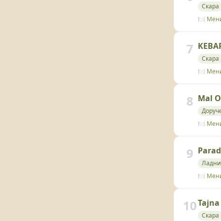
Скара
🍽️ Мен
7
KEBAP
Скара
🍽️ Мен
8
Mal 
Доруч
🍽️ Мен
9
Parad
Ладни
🍽️ Мен
10
Tajna
Скара