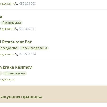
и достапно
📞 032 395 568
na
Пастрмајлии
и достапно
📞 032 390 111
i Restaurant Bar
 предјадења
Топли предјадења
и достапно
📞 078 500 514
 braka Rasimovi
а
Готови јадења
и достапно
ставувани прашања