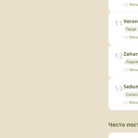
🍽️ Мен
11
Vero
Пици
🍽️ Мен
12
Zahar
Ладни
🍽️ Мен
13
Sedum
Салат
🍽️ Мен
Често по