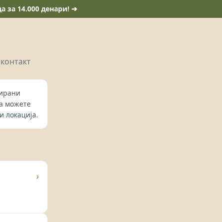
 за 14.000 денари! ➔
 контакт
гирани
да можете
и локација.
›