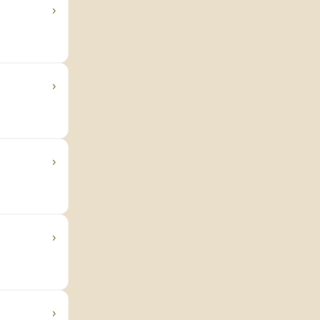
›
›
›
›
›