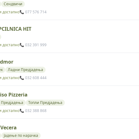
Сендвичи
и достапно
📞 077 576 714
CILNICA HIT
и достапно
📞 032 391 999
Odmor
ек
Ладни Предјадења
и достапно
📞 032 608 444
iso Pizzeria
 Предјадења
Топли Предјадења
и достапно
📞 032 388 868
 Vecera
Јадење по нарачка