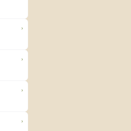
›
›
›
›