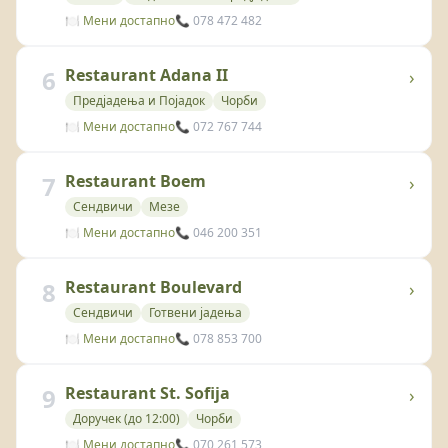
🍽️ Мени достапно
📞 078 472 482
6
Restaurant Adana II
›
Предјадења и Појадок
Чорби
🍽️ Мени достапно
📞 072 767 744
7
Restaurant Boem
›
Сендвичи
Мезе
🍽️ Мени достапно
📞 046 200 351
8
Restaurant Boulevard
›
Сендвичи
Готвени јадења
🍽️ Мени достапно
📞 078 853 700
9
Restaurant St. Sofija
›
Доручек (до 12:00)
Чорби
🍽️ Мени достапно
📞 070 261 573