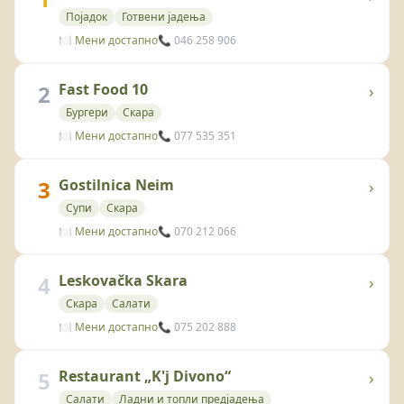
Појадок
Готвени јадења
🍽️ Мени достапно
📞 046 258 906
2
Fast Food 10
›
Бургери
Скара
🍽️ Мени достапно
📞 077 535 351
3
Gostilnica Neim
›
Супи
Скара
🍽️ Мени достапно
📞 070 212 066
4
Leskovačka Skara
›
Скара
Салати
🍽️ Мени достапно
📞 075 202 888
5
Restaurant „K'j Divono“
›
Салати
Ладни и топли предјадења