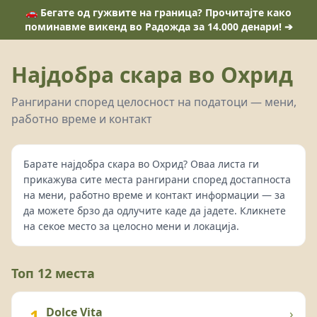
🚗 Бегате од гужвите на граница? Прочитајте како
поминавме викенд во Радожда за 14.000 денари! ➔
Најдобра скара во Охрид
Рангирани според целосност на податоци — мени,
работно време и контакт
Барате најдобра скара во Охрид? Оваа листа ги
прикажува сите места рангирани според достапноста
на мени, работно време и контакт информации — за
да можете брзо да одлучите каде да јадете. Кликнете
на секое место за целосно мени и локација.
Топ 12 места
1
Dolce Vita
›