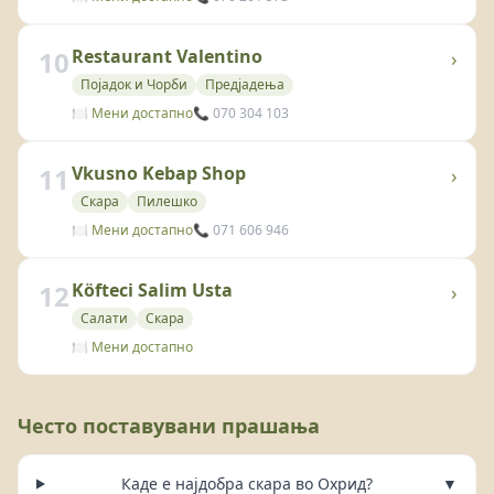
10
Restaurant Valentino
›
Појадок и Чорби
Предјадења
🍽️ Мени достапно
📞 070 304 103
11
Vkusno Kebap Shop
›
Скара
Пилешко
🍽️ Мени достапно
📞 071 606 946
12
Köfteci Salim Usta
›
Салати
Скара
🍽️ Мени достапно
Често поставувани прашања
Каде е најдобра скара во Охрид?
▼