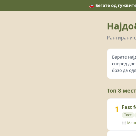
🚗 Бегате од гужвит
Најдо
Рангирани с
Барате нај
според дос
брзо да од
Топ 8 мес
1
Fast 
Тост
🍽️ Мен