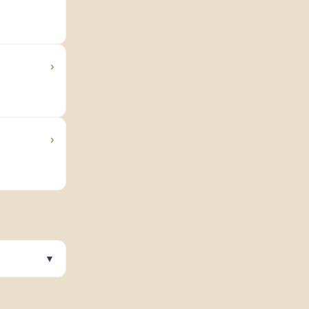
›
›
▼