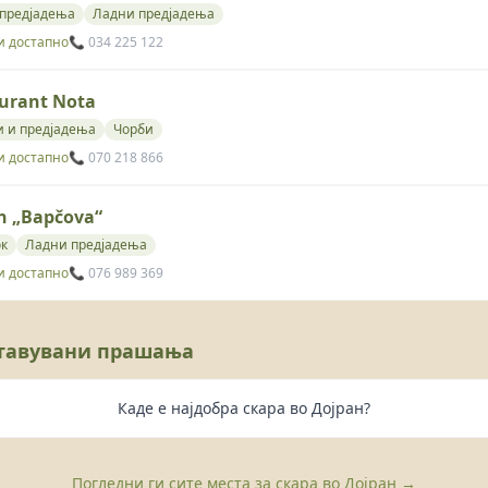
 предјадења
Ладни предјадења
и достапно
📞 034 225 122
urant Nota
и и предјадења
Чорби
и достапно
📞 070 218 866
n „Bapčova“
ок
Ладни предјадења
и достапно
📞 076 989 369
ставувани прашања
Каде е најдобра скара во Дојран?
Погледни ги сите места за скара во Дојран →