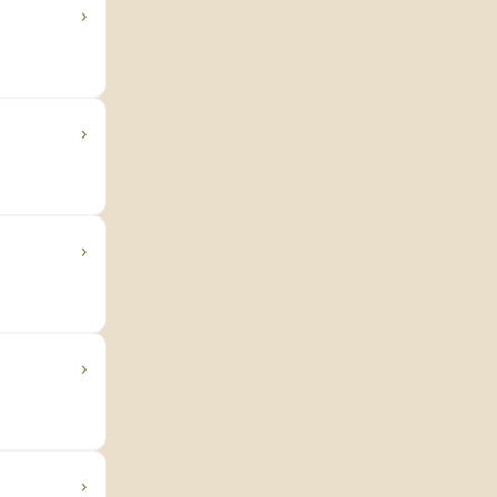
›
›
›
›
›