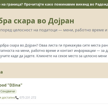
е на граница? Прочитајте како поминавме викенд во Радожда
бра скара во Дојран
поред целосност на податоци — мени, работно време и
добра скара во Дојран? Оваа листа ги прикажува сите места ра
тапноста на мени, работно време и контакт информации — за 
лучите каде да јадете. Кликнете на секое место за целосно мени 
та
food "Džina"
Сендвичи
и достапно
📞 075 231 272