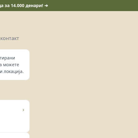
 за 14.000 денари! ➔
 контакт
нгирани
да можете
и локација.
›