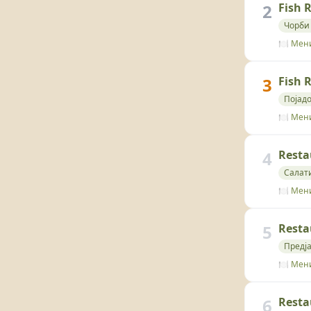
2
Fish 
Чорби 
🍽️ Мен
3
Fish 
Појад
🍽️ Мен
4
Resta
Салат
🍽️ Мен
5
Resta
Предј
🍽️ Мен
6
Resta