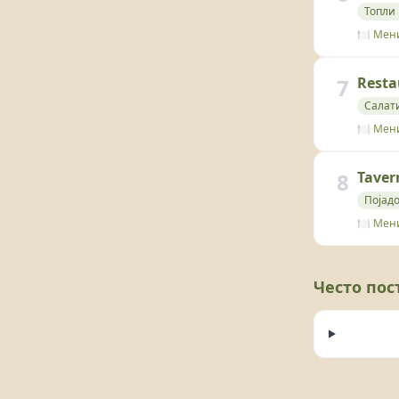
Топли
🍽️ Мен
7
Resta
Салат
🍽️ Мен
8
Taver
Појад
🍽️ Мен
Често по