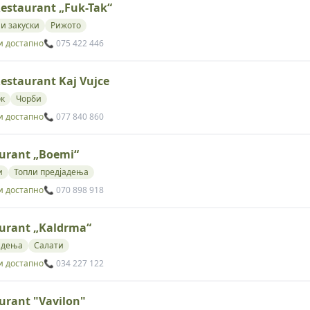
Restaurant „Fuk-Tak“
и закуски
Рижото
и достапно
📞 075 422 446
Restaurant Kaj Vujce
ок
Чорби
и достапно
📞 077 840 860
urant „Boemi“
и
Топли предјадења
и достапно
📞 070 898 918
urant „Kaldrma“
адења
Салати
и достапно
📞 034 227 122
urant "Vavilon"