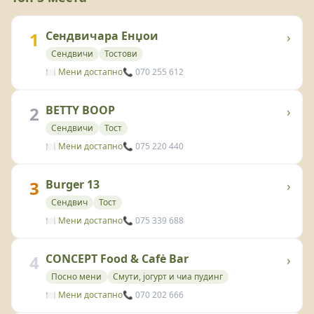
1
Сендвичара Енџои
›
Сендвичи
Тостови
🍽️ Мени достапно
📞 070 255 612
2
BETTY BOOP
›
Сендвичи
Тост
🍽️ Мени достапно
📞 075 220 440
3
Burger 13
›
Сендвич
Тост
🍽️ Мени достапно
📞 075 339 688
4
CONCEPT Food & Cafė Bar
›
Посно мени
Смути, јогурт и чиа пудинг
🍽️ Мени достапно
📞 070 202 666