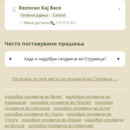
5
Restoran Kaj Bace
›
Готвени јадења
Салати
🍽️ Мени достапно
📞 070 616 347
Често поставувани прашања
Каде е најдобри сендвичи во Струмица?
▼
Погледни ги сите места за сендвичи во Струмица →
најдобри сендвичи во Велес
·
најдобри сендвичи во
Кавадарци
·
најдобри сендвичи во Прилеп
·
најдобри
сендвичи во Гевгелија
·
најдобри сендвичи во Штип
·
најдобри сендвичи во Охрид
·
најдобри сендвичи во
Струга
·
најдобри сендвичи во Дојран
·
најдобри сендвичи
во Битола
·
најдобри сендвичи во Куманово