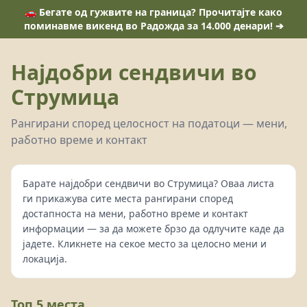
🚗 Бегате од гужвите на граница? Прочитајте како
поминавме викенд во Радожда за 14.000 денари! ➔
Најдобри сендвичи во
Струмица
Рангирани според целосност на податоци — мени,
работно време и контакт
Барате најдобри сендвичи во Струмица? Оваа листа
ги прикажува сите места рангирани според
достапноста на мени, работно време и контакт
информации — за да можете брзо да одлучите каде да
јадете. Кликнете на секое место за целосно мени и
локација.
Топ 5 места