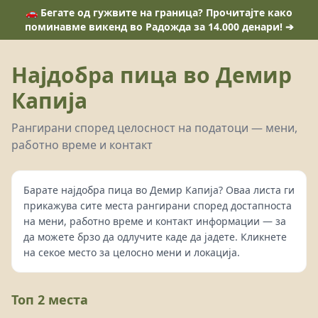
🚗 Бегате од гужвите на граница? Прочитајте како
поминавме викенд во Радожда за 14.000 денари! ➔
Најдобра пица во Демир
Капија
Рангирани според целосност на податоци — мени,
работно време и контакт
Барате најдобра пица во Демир Капија? Оваа листа ги
прикажува сите места рангирани според достапноста
на мени, работно време и контакт информации — за
да можете брзо да одлучите каде да јадете. Кликнете
на секое место за целосно мени и локација.
Топ 2 места