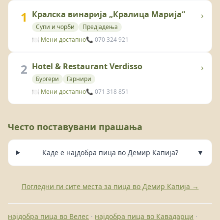
1
Кралска винарија „Кралица Марија“
›
Супи и чорби
Предјадења
🍽️ Мени достапно
📞 070 324 921
2
Hotel & Restaurant Verdisso
›
Бургери
Гарнири
🍽️ Мени достапно
📞 071 318 851
Често поставувани прашања
Каде е најдобра пица во Демир Капија?
▼
Погледни ги сите места за пица во Демир Капија →
најдобра пица во Велес
·
најдобра пица во Кавадарци
·