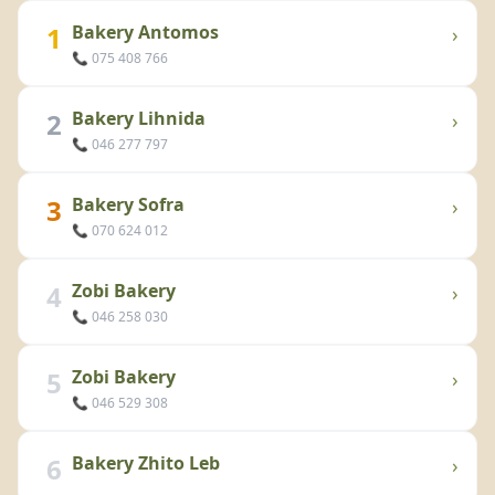
1
Bakery Antomos
›
📞 075 408 766
2
Bakery Lihnida
›
📞 046 277 797
3
Bakery Sofra
›
📞 070 624 012
4
Zobi Bakery
›
📞 046 258 030
5
Zobi Bakery
›
📞 046 529 308
6
Bakery Zhito Leb
›