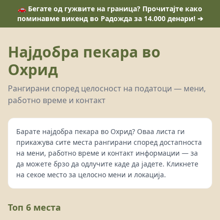
🚗 Бегате од гужвите на граница? Прочитајте како
поминавме викенд во Радожда за 14.000 денари! ➔
Најдобра пекара во
Охрид
Рангирани според целосност на податоци — мени,
работно време и контакт
Барате најдобра пекара во Охрид? Оваа листа ги
прикажува сите места рангирани според достапноста
на мени, работно време и контакт информации — за
да можете брзо да одлучите каде да јадете. Кликнете
на секое место за целосно мени и локација.
Топ 6 места