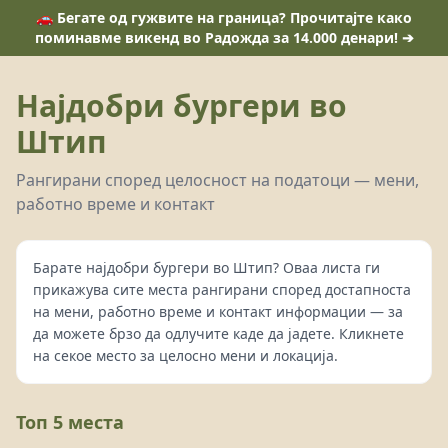
🚗 Бегате од гужвите на граница? Прочитајте како
поминавме викенд во Радожда за 14.000 денари! ➔
Најдобри бургери во
Штип
Рангирани според целосност на податоци — мени,
работно време и контакт
Барате најдобри бургери во Штип? Оваа листа ги
прикажува сите места рангирани според достапноста
на мени, работно време и контакт информации — за
да можете брзо да одлучите каде да јадете. Кликнете
на секое место за целосно мени и локација.
Топ 5 места