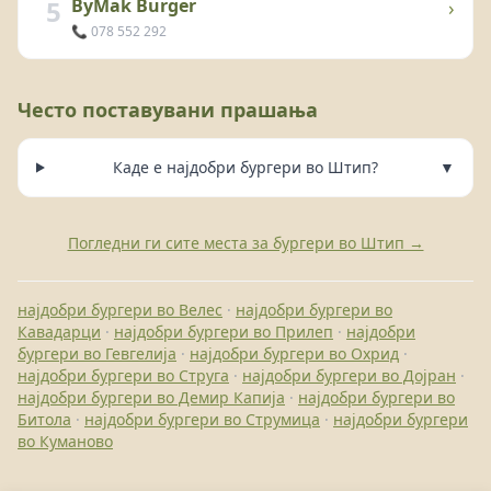
5
ByMak Burger
›
📞 078 552 292
Често поставувани прашања
Каде е најдобри бургери во Штип?
▼
Погледни ги сите места за бургери во Штип →
најдобри бургери во Велес
·
најдобри бургери во
Кавадарци
·
најдобри бургери во Прилеп
·
најдобри
бургери во Гевгелија
·
најдобри бургери во Охрид
·
најдобри бургери во Струга
·
најдобри бургери во Дојран
·
најдобри бургери во Демир Капија
·
најдобри бургери во
Битола
·
најдобри бургери во Струмица
·
најдобри бургери
во Куманово