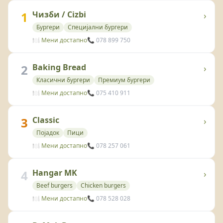
1
Чизби / Cizbi
›
Бургери
Специјални бургери
🍽️ Мени достапно
📞 078 899 750
2
Baking Bread
›
Класични бургери
Премиум бургери
🍽️ Мени достапно
📞 075 410 911
3
Classic
›
Појадок
Пици
🍽️ Мени достапно
📞 078 257 061
4
Hangar MK
›
Beef burgers
Chicken burgers
🍽️ Мени достапно
📞 078 528 028