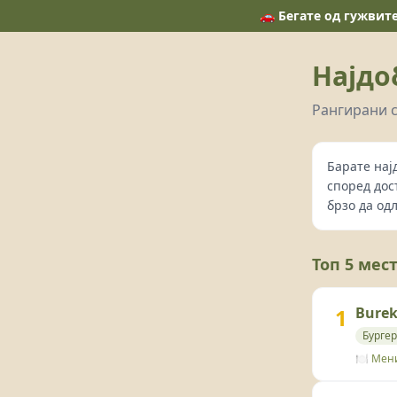
🚗 Бегате од гужвит
Најдо
Рангирани с
Барате нај
според дос
брзо да од
Топ 5 мес
1
Burek
Бургер
🍽️ Мен