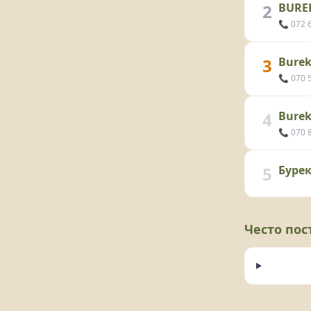
2
BURE
📞 072 
3
Burek
📞 070 
4
Burek
📞 070 
5
Буре
Често по