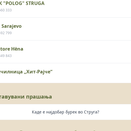
K "POLOG" STRUGA
660 333
 Sarajevo
592 799
tore Hëna
849 843
кчилница „Хит-Рајче“
ставувани прашања
Каде е најдобар бурек во Струга?