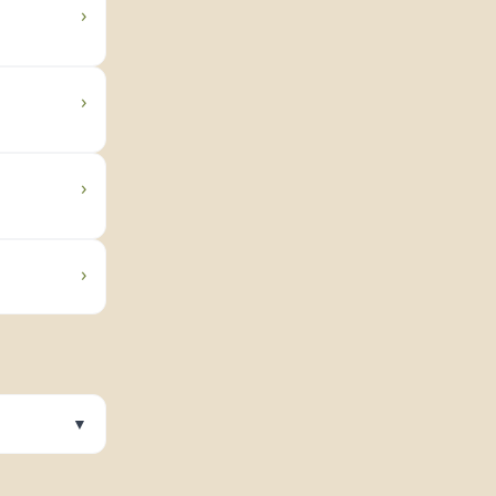
›
›
›
›
▼