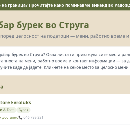
е на граница? Прочитајте како поминавме викенд во Радожда
бар бурек во Струга
поред целосност на податоци — мени, работно време и
добар бурек во Струга? Оваа листа ги прикажува сите места ра
тапноста на мени, работно време и контакт информации — за 
лучите каде да јадете. Кликнете на секое место за целосно мени 
та
tore Evroluks
и & Тост
Бурек
и достапно
📞 046 789 331