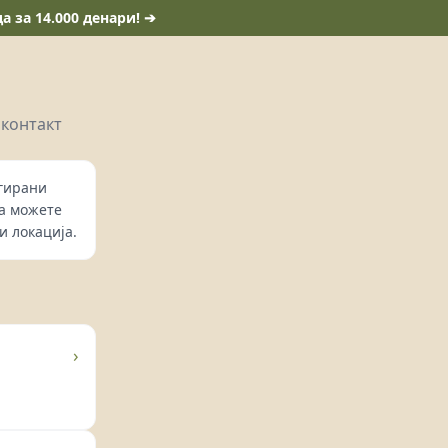
 за 14.000 денари! ➔
 контакт
нгирани
да можете
и локација.
›