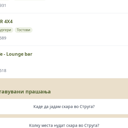
 931
R 4X4
ургери
Тостови
 689
fe - Lounge bar
 618
ставувани прашања
Каде да јадам скара во Струга?
Колку места нудат скара во Струга?