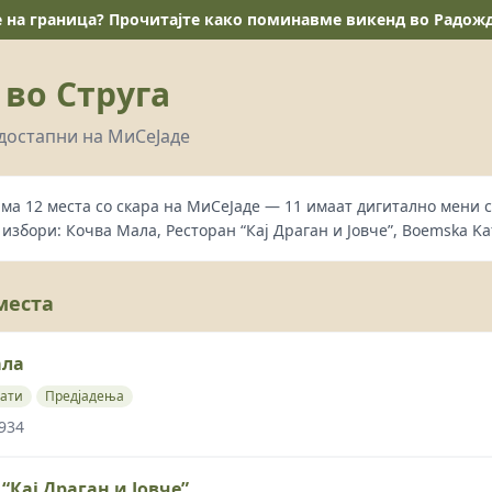
е на граница? Прочитајте како поминавме викенд во Радожда
 во Струга
 достапни на МиСеЈаде
има 12 места со скара на МиСеЈаде — 11 имаат дигитално мени с
избори: Кочва Мала, Ресторан “Кај Драган и Јовче”, Boemska Ka
места
ала
ати
Предјадења
 934
“Кај Драган и Јовче”