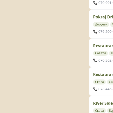
📞 070 991
Pokraj Dr
Доручек
📞 076 200
Restaura
Салати
П
📞 070 362
Restaura
Скара
Са
📞 078 446
River Side
Скара
Бу