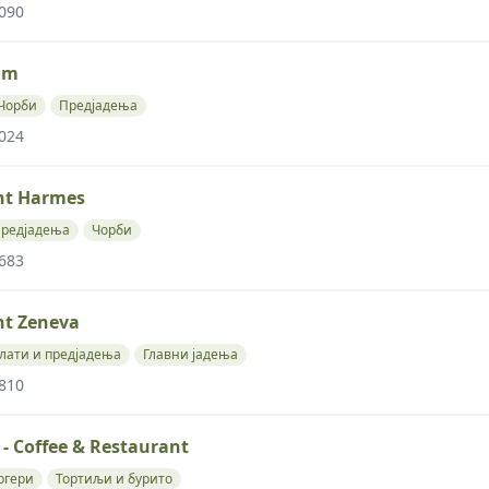
 090
im
Чорби
Предјадења
 024
nt Harmes
редјадења
Чорби
 683
nt Zeneva
лати и предјадења
Главни јадења
 810
 - Coffee & Restaurant
ргери
Тортиљи и бурито