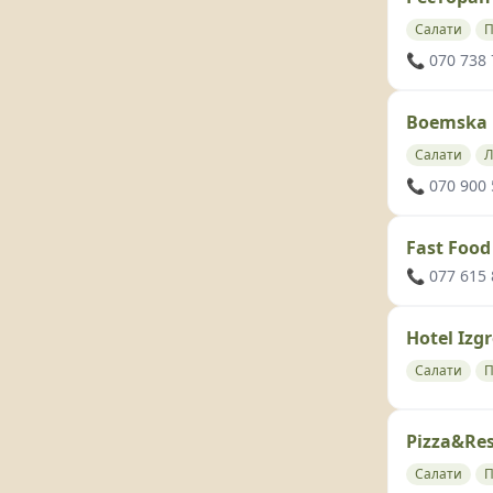
Салати
П
📞 070 738
Boemska 
Салати
Л
📞 070 900
Fast Food
📞 077 615
Hotel Izg
Салати
Pizza&Res
Салати
П