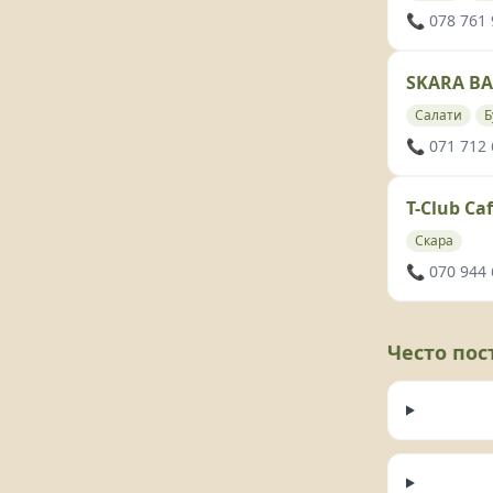
📞 078 761
SKARA BA
Салати
Б
📞 071 712
T-Club Ca
Скара
📞 070 944
Често по