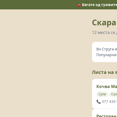
🚗 Бегате од гужвит
Скара
12 места се
Во Струга 
Популарни 
Листа на 
Кочва М
Супи
Сал
📞 077 439
Ресторан 