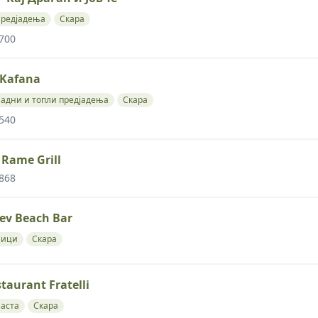
редјадења
Скара
 700
Kafana
адни и топли предјадења
Скара
 540
 Rame Grill
 868
rev Beach Bar
Пици
Скара
taurant Fratelli
аста
Скара