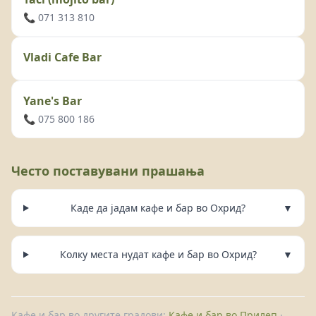
📞 071 313 810
Vladi Cafe Bar
Yane's Bar
📞 075 800 186
Често поставувани прашања
Каде да јадам кафе и бар во Охрид?
▼
Колку места нудат кафе и бар во Охрид?
▼
Кафе и бар во другите градови:
Кафе и бар во Прилеп
·