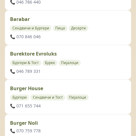
📞 046 786 440
Barabar
Сендвичи и Бургери
Пица
Десерти
📞 070 846 046
Burektore Evroluks
Бургери & Тост
Бурек
Пијалоци
📞 046 789 331
Burger House
Бургери
Сендвичи и Тост
Пијалоци
📞 071 655 744
Burger Noli
📞 070 759 778