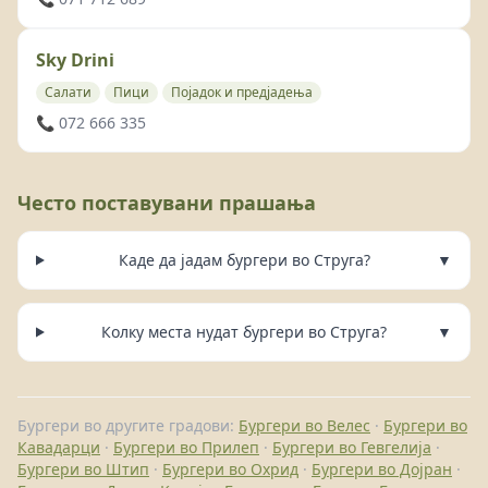
Sky Drini
Салати
Пици
Појадок и предјадења
📞 072 666 335
Често поставувани прашања
Каде да јадам бургери во Струга?
▼
Колку места нудат бургери во Струга?
▼
Бургери во другите градови:
Бургери во Велес
·
Бургери во
Кавадарци
·
Бургери во Прилеп
·
Бургери во Гевгелија
·
Бургери во Штип
·
Бургери во Охрид
·
Бургери во Дојран
·