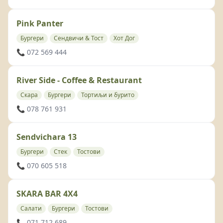
Pink Panter
Бургери
Сендвичи & Тост
Хот Дог
📞 072 569 444
River Side - Coffee & Restaurant
Скара
Бургери
Тортиљи и бурито
📞 078 761 931
Sendvichara 13
Бургери
Стек
Тостови
📞 070 605 518
SKARA BAR 4X4
Салати
Бургери
Тостови
📞 071 712 689