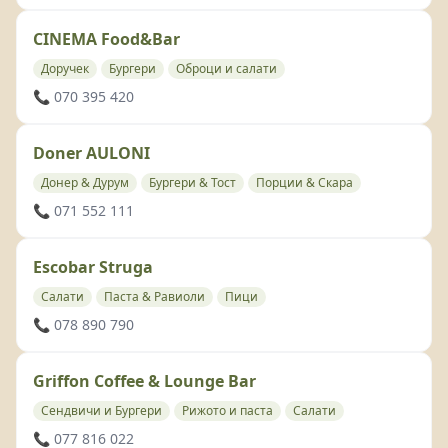
CINEMA Food&Bar
Доручек
Бургери
Оброци и салати
📞 070 395 420
Doner AULONI
Донер & Дурум
Бургери & Тост
Порции & Скара
📞 071 552 111
Escobar Struga
Салати
Паста & Равиоли
Пици
📞 078 890 790
Griffon Coffee & Lounge Bar
Сендвичи и Бургери
Рижото и паста
Салати
📞 077 816 022