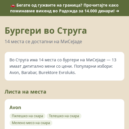
🚗 Бегате од гужвите на граница? Прочитајте како
поминавме викенд во Радожда за 14.000 денари! ➔
Бургери во Струга
14 места се достапни на МиСеЈаде
Во Струга има 14 места со бургери на МиСеЈаде — 13
имаат дигитално мени со цени. Популарни избори:
Avon, Barabar, Burektore Evroluks.
Листа на места
Avon
Пилешко на скара
Телешко на скара
Мелено месо на скара