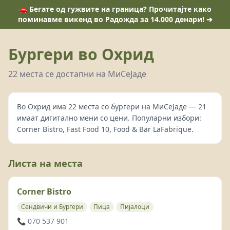
🚗 Бегате од гужвите на граница? Прочитајте како
поминавме викенд во Радожда за 14.000 денари! ➔
Бургери во Охрид
22 места се достапни на МиСеЈаде
Во Охрид има 22 места со бургери на МиСеЈаде — 21
имаат дигитално мени со цени. Популарни избори:
Corner Bistro, Fast Food 10, Food & Bar LaFabrique.
Листа на места
Corner Bistro
Сендвичи и Бургери
Пица
Пијалоци
📞 070 537 901