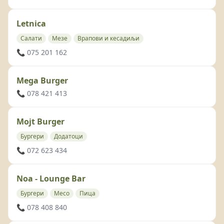
Letnica
Салати
Мезе
Врапови и кесадиљи
📞 075 201 162
Mega Burger
📞 078 421 413
Mojt Burger
Бургери
Додатоци
📞 072 623 434
Noa - Lounge Bar
Бургери
Месо
Пица
📞 078 408 840