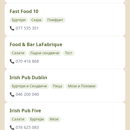
Fast Food 10
Бургери
Скара
Помфрит
📞 077 535 351
Food & Bar LaFabrique
Салати
Ладни сендвичи
Тост
📞 070 416 868
Irish Pub Dublin
Бургери и Сендвичи
Пица
Мезе и Поховки
📞 046 200 040
Irish Pub Five
Салати
Бургери
Мезе
📞 076 625 083