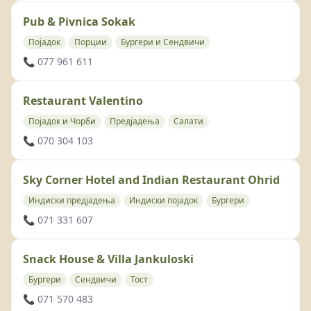
Pub & Pivnica Sokak
Појадок
Порции
Бургери и Сендвичи
📞 077 961 611
Restaurant Valentino
Појадок и Чорби
Предјадења
Салати
📞 070 304 103
Sky Corner Hotel and Indian Restaurant Ohrid
Индиски предјадења
Индиски појадок
Бургери
📞 071 331 607
Snack House & Villa Jankuloski
Бургери
Сендвичи
Тост
📞 071 570 483