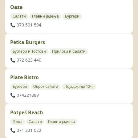
Oaza
Салати
Главни јадења
Бургери
📞 070 501 594
Petka Burgers
Бургери и Тостови
Прилози и Салати
📞 072 623 440
Plate Bistro
Бургери
Оброк-салати
Појадок (до 12ч)
📞 074221889
Potpeš Beach
Пица
Салати
Главни јадења
📞 071 231 022