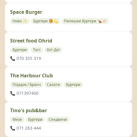
Space Burger
Ново ✨
Бургери 🍔💫
Пилешки бургери 🍗🪐
Street food Ohrid
Бургери
Тост
Хот Дог
📞 070 355 319
The Harbour Club
Појадок / Бранч
Салати
Бургери
📞 071397400
Tino's pub&bar
Мезе
Бургери
Сендвичи
📞 071 263 444