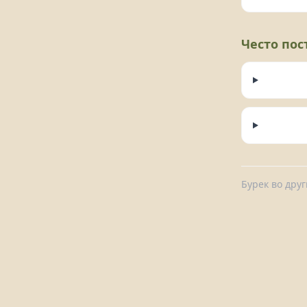
Често по
Бурек во дру