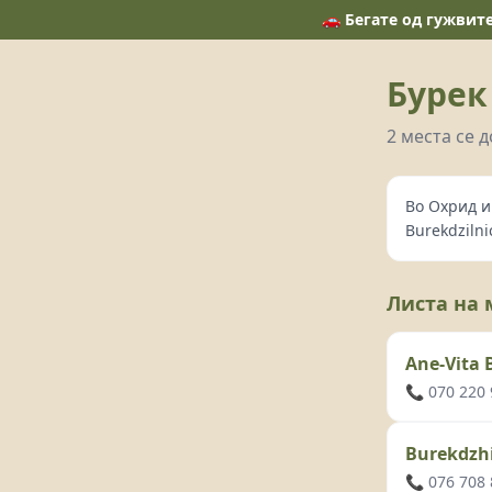
🚗 Бегате од гужвит
Бурек
2 места се 
Во Охрид и
Burekdzilni
Листа на 
Ane-Vita 
📞 070 220
Burekdzhi
📞 076 708