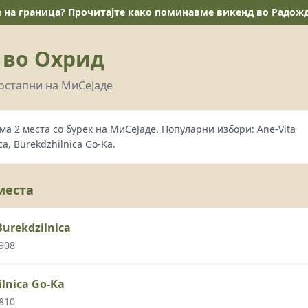
е на граница? Прочитајте како поминавме викенд во Радожда
 во Охрид
достапни на МиСеЈаде
ма 2 места со бурек на МиСеЈаде. Популарни избори: Ane-Vita
ca, Burekdzhilnica Go-Ka.
места
Burekdzilnica
 908
lnica Go-Ka
 810