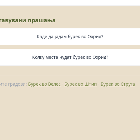
ставувани прашања
Каде да јадам бурек во Охрид?
Колку места нудат бурек во Охрид?
гите градови:
Бурек во Велес
·
Бурек во Штип
·
Бурек во Струга