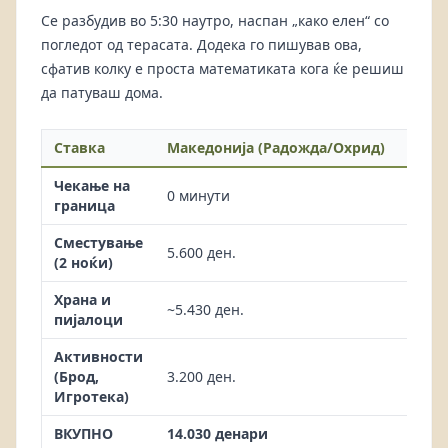
Се разбудив во 5:30 наутро, наспан „како елен“ со
погледот од терасата. Додека го пишував ова,
сфатив колку е проста математиката кога ќе решиш
да патуваш дома.
Ставка
Македонија (Радожда/Охрид)
Грци
Чекање на
0 минути
300+
граница
Сместување
5.600 ден.
12.00
(2 ноќи)
Храна и
~5.430 ден.
15.00
пијалоци
Активности
(Брод,
3.200 ден.
5.000
Игротека)
ВКУПНО
14.030 денари
32.00