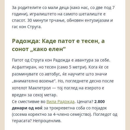
За родителите со мали деца (како нас, со две под 7
години), игралиштето на самото шеталиште е
спасот. 30 минути трчање, обновен ентузијазам и
гас кон Струга.
Радожда: Каде патот е тесен, а
сонот „како елен“
Патот од Струга кон Радожда е авантура за себе.
Асфалтиран, но тесен (само 5 метри). Кога ќе се
разминувате со автобус, ќе научите што значи
„внимателно возење“. Но, погледнете десно после
хотелот Макпетрол — тој поглед на езерото е
вреден за секој метар.
Се сместивме во
Вила Радожда
. Цената?
2.800
денари од ноќ
за трокреветна соба со појадок
(сосема коректно за 4-члено семејство). Погледот од
терасата? Непроценлив.