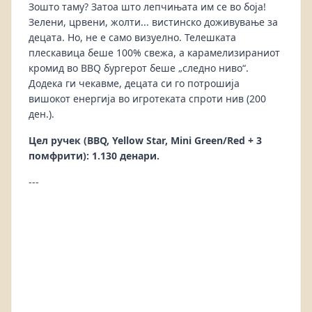
Зошто таму? Затоа што лепчињата им се во боја!
Зелени, црвени, жолти... вистинско доживување за
децата. Но, не е само визуелно. Телешката
плескавица беше 100% свежа, а карамелизираниот
кромид во BBQ бургерот беше „следно ниво“.
Додека ги чекавме, децата си го потрошија
вишокот енергија во игротеката спроти нив (200
ден.).
Цел ручек (BBQ, Yellow Star, Mini Green/Red + 3
помфрити): 1.130 денари.
---