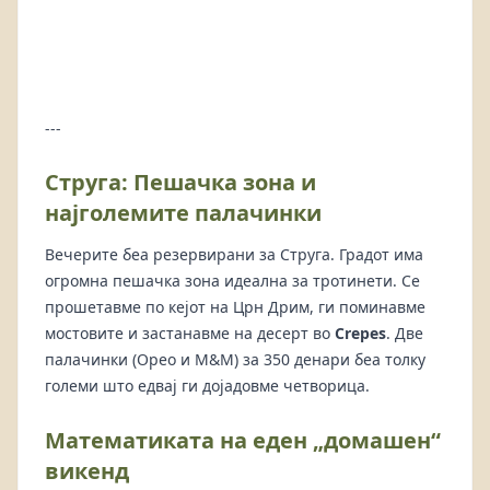
---
Струга: Пешачка зона и
најголемите палачинки
Вечерите беа резервирани за Струга. Градот има
огромна пешачка зона идеална за тротинети. Се
прошетавме по кејот на Црн Дрим, ги поминавме
мостовите и застанавме на десерт во
Crepes
. Две
палачинки (Орео и M&M) за 350 денари беа толку
големи што едвај ги дојадовме четворица.
Математиката на еден „домашен“
викенд