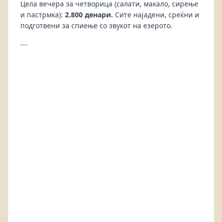
Цела вечера за четворица (салати, макало, сирење
и пастрмка):
2.800 денари.
Сите најадени, среќни и
подготвени за спиење со звукот на езерото.
---