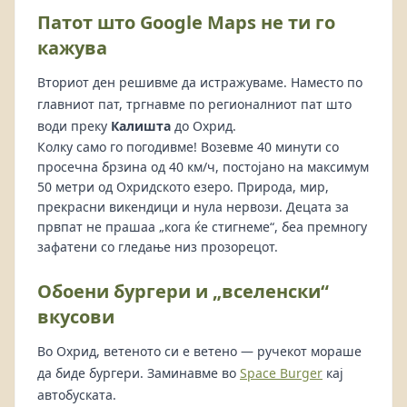
Патот што Google Maps не ти го
кажува
Вториот ден решивме да истражуваме. Наместо по
главниот пат, тргнавме по регионалниот пат што
води преку
Калишта
до Охрид.
Колку само го погодивме! Возевме 40 минути со
просечна брзина од 40 км/ч, постојано на максимум
50 метри од Охридското езеро. Природа, мир,
прекрасни викендици и нула нервози. Децата за
првпат не прашаа „кога ќе стигнеме“, беа премногу
зафатени со гледање низ прозорецот.
Обоени бургери и „вселенски“
вкусови
Во Охрид, ветеното си е ветено — ручекот мораше
да биде бургери. Заминавме во
Space Burger
кај
автобуската.