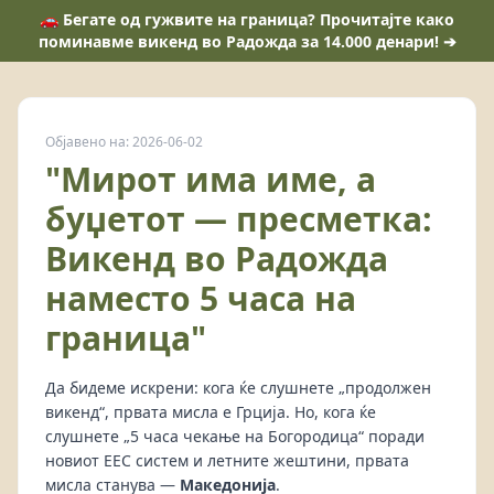
🚗 Бегате од гужвите на граница? Прочитајте како
поминавме викенд во Радожда за 14.000 денари! ➔
Објавено на: 2026-06-02
"Мирот има име, а
буџетот — пресметка:
Викенд во Радожда
наместо 5 часа на
граница"
Да бидеме искрени: кога ќе слушнете „продолжен
викенд“, првата мисла е Грција. Но, кога ќе
слушнете „5 часа чекање на Богородица“ поради
новиот ЕЕС систем и летните жештини, првата
мисла станува —
Македонија
.