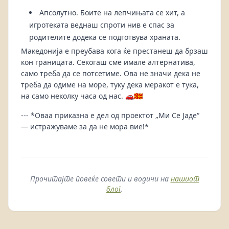
Апсолутно. Боите на лепчињата се хит, а
игротеката веднаш спроти нив е спас за
родителите додека се подготвува храната.
Македонија е преубава кога ќе престанеш да брзаш
кон границата. Секогаш сме имале алтернатива,
само треба да се потсетиме. Ова не значи дека не
треба да одиме на море, туку дека меракот е тука,
на само неколку часа од нас. 🚗🇲🇰
--- *Оваа приказна е дел од проектот „Ми Се Јаде“
— истражуваме за да не мора вие!*
Прочитајте повеќе совети и водичи на
нашиот
блог
.