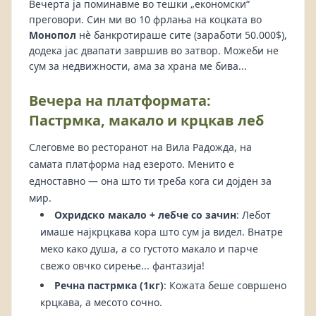
Вечерта ја поминавме во тешки „економски“
преговори. Син ми во 10 фрлања на коцката во
Монопол
нè банкротираше сите (заработи 50.000$),
додека јас двапати завршив во затвор. Можеби не
сум за недвижности, ама за храна ме бива...
Вечера на платформата:
Пастрмка, макало и крцкав леб
Слеговме во ресторанот на Вила Радожда, на
самата платформа над езерото. Менито е
едноставно — она што ти треба кога си дојден за
мир.
Охридско макало + лебче со зачин
: Лебот
имаше најкрцкава кора што сум ја видел. Внатре
меко како душа, а со густото макало и парче
свежо овчко сирење... фантазија!
Речна пастрмка (1кг)
: Кожата беше совршено
крцкава, а месото сочно.