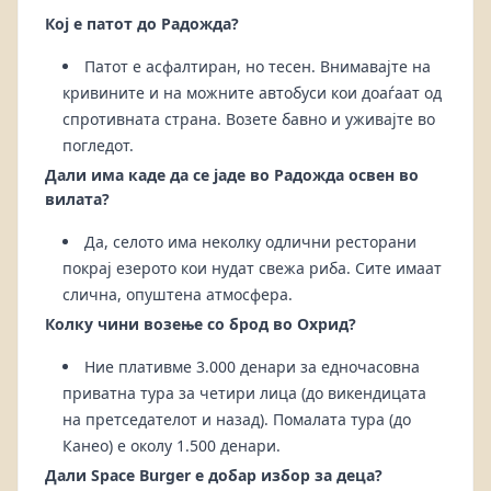
Кој е патот до Радожда?
Патот е асфалтиран, но тесен. Внимавајте на
кривините и на можните автобуси кои доаѓаат од
спротивната страна. Возете бавно и уживајте во
погледот.
Дали има каде да се јаде во Радожда освен во
вилата?
Да, селото има неколку одлични ресторани
покрај езерото кои нудат свежа риба. Сите имаат
слична, опуштена атмосфера.
Колку чини возење со брод во Охрид?
Ние плативме 3.000 денари за едночасовна
приватна тура за четири лица (до викендицата
на претседателот и назад). Помалата тура (до
Канео) е околу 1.500 денари.
Дали Space Burger е добар избор за деца?