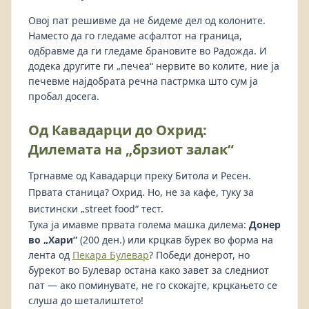
Овој пат решивме да не бидеме дел од колоните.
Наместо да го гледаме асфалтот на граница,
одбравме да ги гледаме брановите во Радожда. И
додека другите ги „печеа“ нервите во колите, ние ја
печевме најдобрата речна пастрмка што сум ја
пробал досега.
Од Кавадарци до Охрид:
Дилемата на „брзиот залак“
Тргнавме од Кавадарци преку Битола и Ресен.
Првата станица? Охрид. Но, не за кафе, туку за
вистински „street food“ тест.
Тука ја имавме првата голема машка дилема:
Донер
во „Хари“
(200 ден.) или крцкав бурек во форма на
лента од
Пекара Булевар
? Победи донерот, но
бурекот во Булевар остана како завет за следниот
пат — ако поминувате, не го скокајте, крцкањето се
слуша до шеталиштето!